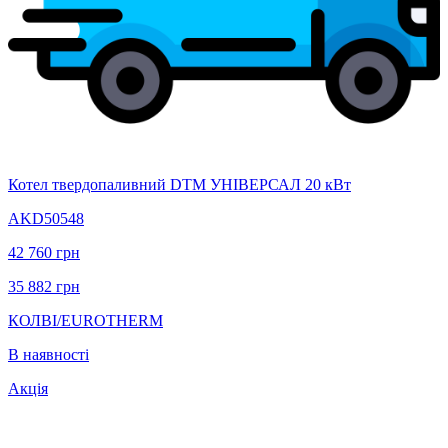
Котел твердопаливний DTM УНІВЕРСАЛ 20 кВт
AKD50548
42 760
грн
35 882
грн
КОЛВІ/EUROTHERM
В наявності
Акція