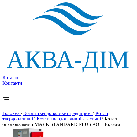
Каталог
Контакти
Головна
\
Котли твердопаливні традиційні
\
Котли
твердопаливні
\
Котли твердопаливні класичні
\
Котел
опалювальний МАЯК STANDARD PLUS АОТ-16, 6мм