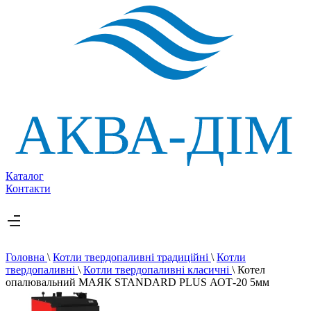
Каталог
Контакти
Головна
\
Котли твердопаливні традиційні
\
Котли
твердопаливні
\
Котли твердопаливні класичні
\
Котел
опалювальний МАЯК STANDARD PLUS АОТ-20 5мм