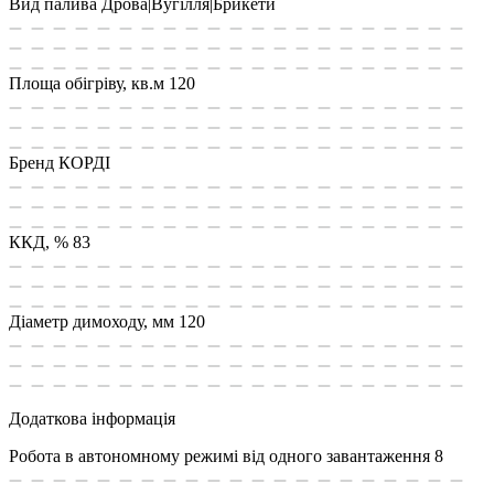
Вид палива
Дрова|Вугілля|Брикети
Площа обiгрiву, кв.м
120
Бренд
КОРДІ
ККД, %
83
Діаметр димоходу, мм
120
Додаткова інформація
Робота в автономному режимі від одного завантаження
8