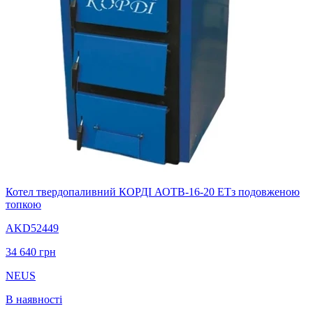
Котел твердопаливний КОРДІ АОТВ-16-20 ЕТз подовженою
топкою
AKD52449
34 640
грн
NEUS
В наявності