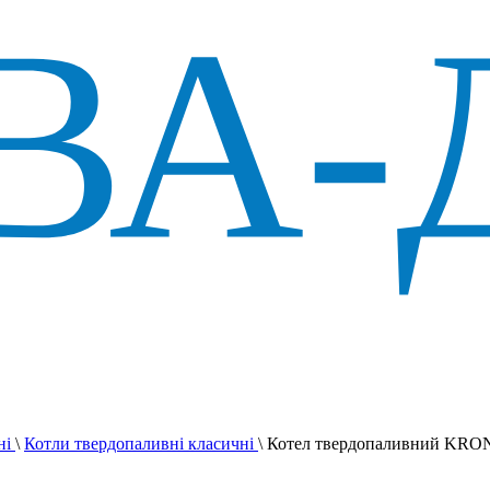
ні
\
Котли твердопаливні класичні
\
Котел твердопаливний KRO