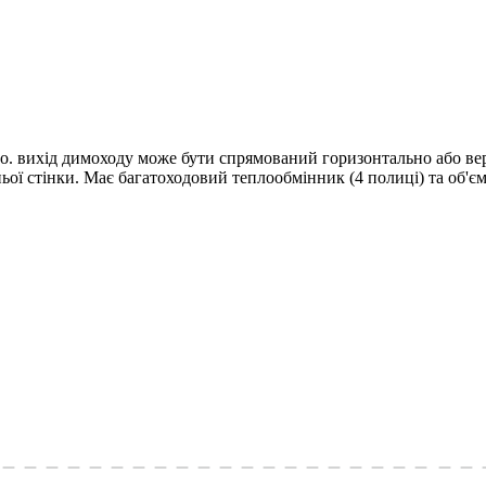
бто. вихід димоходу може бути спрямований горизонтально або 
ньої стінки. Має багатоходовий теплообмінник (4 полиці) та об'