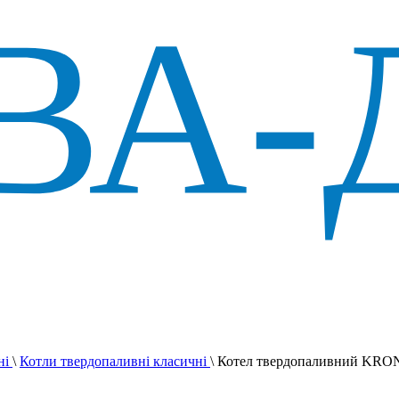
ні
\
Котли твердопаливні класичні
\
Котел твердопаливний KRO