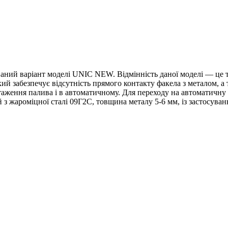
ий варіант моделі UNIC NEW. Відмінність даної моделі — це те
й забезпечує відсутність прямого контакту факела з металом, а 
аження палива і в автоматичному. Для переходу на автоматичну 
й з жароміцної сталі 09Г2С, товщина металу 5-6 мм, із застосуван