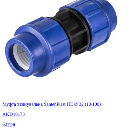
Муфта з'єднувальна SantehPlast ПЕ Ø 32 (10/100)
AKD10178
60
грн