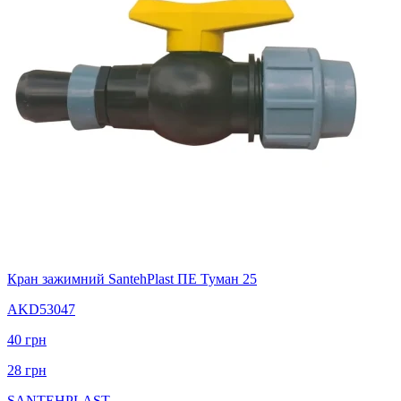
Кран зажимний SantehPlast ПЕ Туман 25
AKD53047
40
грн
28
грн
SANTEHPLAST