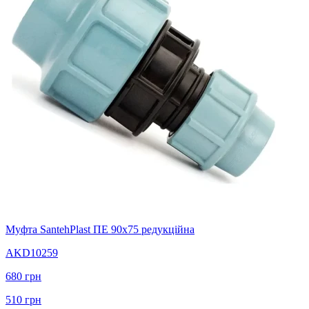
Муфта SantehPlast ПЕ 90x75 редукційна
AKD10259
680
грн
510
грн