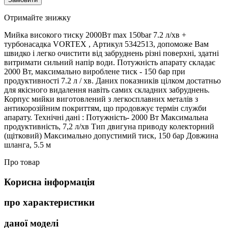
Отримайте знижку
Мийка високого тиску 2000Вт max 150bar 7.2 л/хв +
турбонасадка VORTEX , Артикул 5342513, допоможе Вам
швидко і легко очистити від забруднень різні поверхні, здатні
витримати сильний напір води. Потужність апарату складає
2000 Вт, максимально вироблене тиск - 150 бар при
продуктивності 7.2 л / хв. Даних показників цілком достатньо
для якісного видалення навіть самих складних забруднень.
Корпус мийки виготовлений з легкосплавних металів з
антикорозійним покриттям, що продовжує термін служби
апарату. Технічні дані : Потужність- 2000 Вт Максимальна
продуктивність, 7,2 л/хв Тип двигуна приводу колекторний
(щітковий) Максимально допустимий тиск, 150 бар Довжина
шланга, 5.5 м
Про товар
Корисна інформація
про характеристики
даної моделі