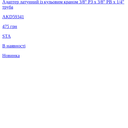
Адаптер латунний із кульовим краном 3/8" РЗ х 3/8" РВ х 1/4"
труба
AKD59341
475
грн
STA
В наявності
Новинка