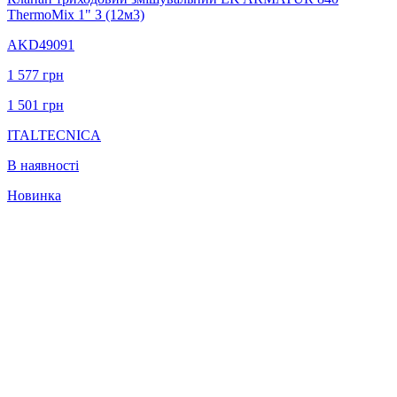
ThermoMix 1" З (12м3)
AKD49091
1 577
грн
1 501
грн
ITALTECNICA
В наявності
Новинка