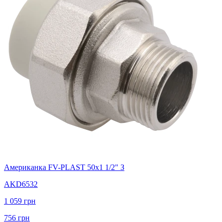
Американка FV-PLAST 50x1 1/2" З
AKD6532
1 059
грн
756
грн