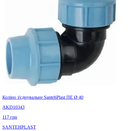
Коліно з'єднувальне SantehPlast ПЕ Ø 40
AKD10343
117
грн
SANTEHPLAST