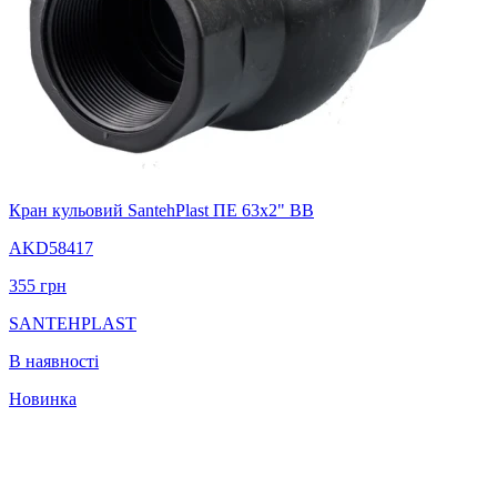
Кран кульовий SantehPlast ПЕ 63х2" ВВ
AKD58417
355
грн
SANTEHPLAST
В наявності
Новинка