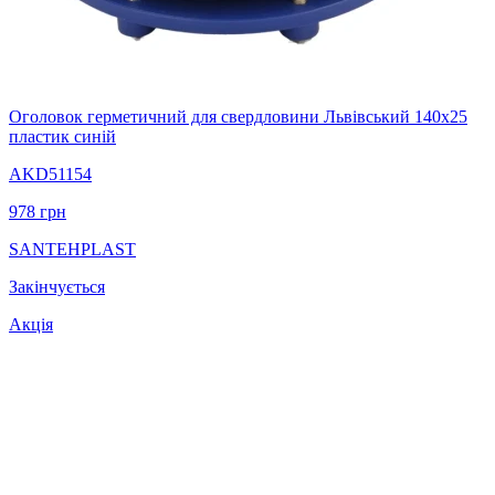
Оголовок герметичний для свердловини Львівський 140х25
пластик синій
AKD51154
978
грн
SANTEHPLAST
Закінчується
Акція