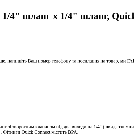
1/4" шланг х 1/4" шланг, Quick
вше, напишіть Ваш номер телефону та посилання на товар, ми
нг зі зворотним клапаном під два виходи на 1/4" (швидкознімний
ів. Фітинги Quick Connect містить BPA.