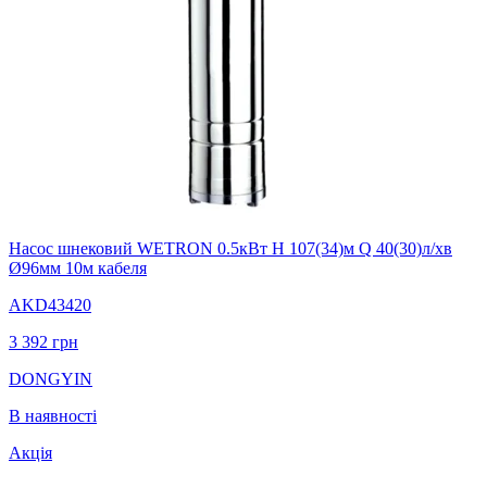
Насос шнековий WETRON 0.5кВт H 107(34)м Q 40(30)л/хв
Ø96мм 10м кабеля
AKD43420
3 392
грн
DONGYIN
В наявності
Акція