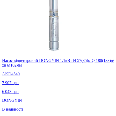
Насос вiдцентровий DONGYIN 1.1кВт H 57(35)м Q 180(133)л/
хв Ø102мм
AKD4540
7 907
грн
6 043
грн
DONGYIN
В наявності