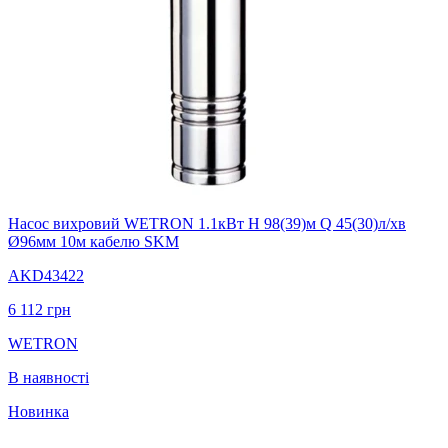
Насос вихровий WETRON 1.1кВт H 98(39)м Q 45(30)л/хв
Ø96мм 10м кабелю SKM
AKD43422
6 112
грн
WETRON
В наявності
Новинка