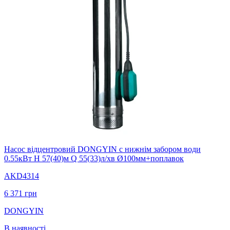
Насос вiдцентровий DONGYIN с нижнiм забором води
0.55кВт H 57(40)м Q 55(33)л/хв Ø100мм+поплавок
AKD4314
6 371
грн
DONGYIN
В наявності