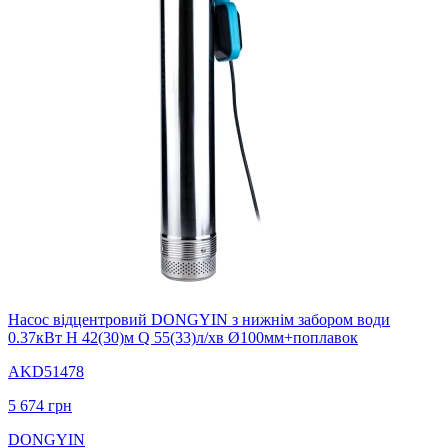
Насос вiдцентровий DONGYIN з нижнім забором води
0.37кВт H 42(30)м Q 55(33)л/хв Ø100мм+поплавок
AKD51478
5 674
грн
DONGYIN