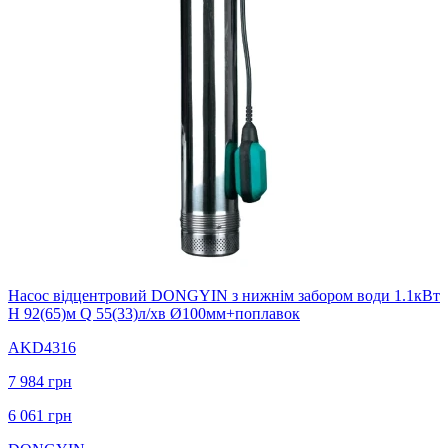
Насос вiдцентровий DONGYIN з нижнiм забором води 1.1кВт
H 92(65)м Q 55(33)л/хв Ø100мм+поплавок
AKD4316
7 984
грн
6 061
грн