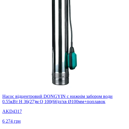
Насос вiдцентровий DONGYIN с нижнiм забором води
0.55кВт H 36(27)м Q 100(66)л/хв Ø100мм+поплавок
AKD4317
6 274
грн