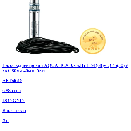
Насос відцентровий AQUATICA 0.75кВт H 91(68)м Q 45(30)л/
хв Ø80мм 40м кабеля
AKD4616
6 885
грн
DONGYIN
В наявності
Хіт