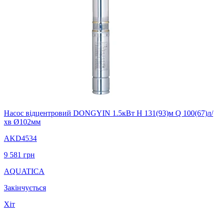
Насос вiдцентровий DONGYIN 1.5кВт H 131(93)м Q 100(67)л/
хв Ø102мм
AKD4534
9 581
грн
AQUATICA
Закінчується
Хіт