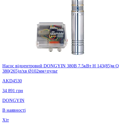
Насос вiдцентровий DONGYIN 380В 7.5кВт H 143(85)м Q
380(265)л/хв Ø102мм+пульт
AKD4530
34 891
грн
DONGYIN
В наявності
Хіт