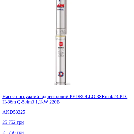
Насос погружний відцентровий PEDROLLO 3SRm 4/23-PD-
H-86m Q-5,4m3 1,1kW 220В
AKD53325
25 752
грн
21 756
грн