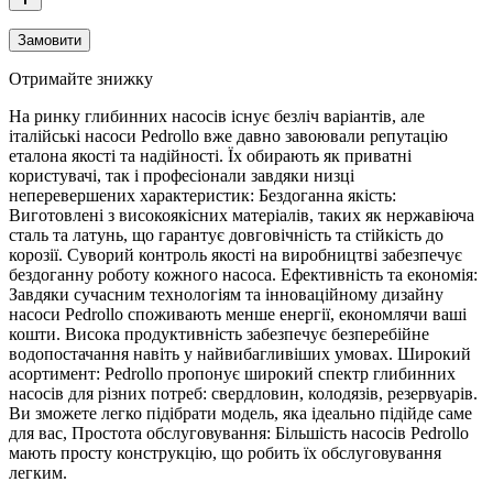
Замовити
Отримайте знижку
На ринку глибинних насосів існує безліч варіантів, але
італійські насоси Pedrollo вже давно завоювали репутацію
еталона якості та надійності. Їх обирають як приватні
користувачі, так і професіонали завдяки низці
неперевершених характеристик: Бездоганна якість:
Виготовлені з високоякісних матеріалів, таких як нержавіюча
сталь та латунь, що гарантує довговічність та стійкість до
корозії. Суворий контроль якості на виробництві забезпечує
бездоганну роботу кожного насоса. Ефективність та економія:
Завдяки сучасним технологіям та інноваційному дизайну
насоси Pedrollo споживають менше енергії, економлячи ваші
кошти. Висока продуктивність забезпечує безперебійне
водопостачання навіть у найвибагливіших умовах. Широкий
асортимент: Pedrollo пропонує широкий спектр глибинних
насосів для різних потреб: свердловин, колодязів, резервуарів.
Ви зможете легко підібрати модель, яка ідеально підійде саме
для вас, Простота обслуговування: Більшість насосів Pedrollo
мають просту конструкцію, що робить їх обслуговування
легким.