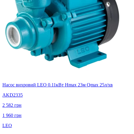
Насос вихровий LEO 0.11кВт Hmax 23м Qmax 25л/хв
AKD2335
2 582
грн
1 960
грн
LEO