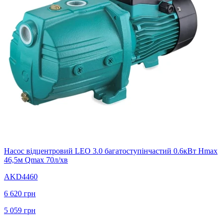
Насос відцентровий LEO 3.0 багатоступінчастий 0.6кВт Hmax
46,5м Qmax 70л/хв
AKD4460
6 620
грн
5 059
грн