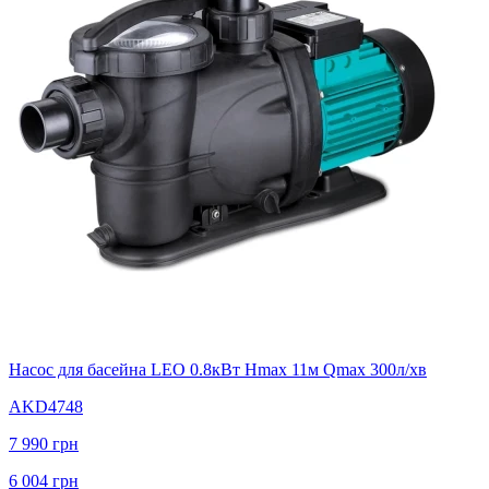
Насос для басейна LEO 0.8кВт Hmax 11м Qmax 300л/хв
AKD4748
7 990
грн
6 004
грн