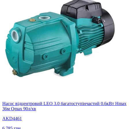
Насос відцентровий LEO 3.0 багатоступінчастий 0.6кВт Hmax
36м Qmax 90л/хв
AKD4461
6 785
грн