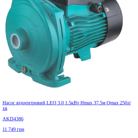
Насос відцентровий LEO 3.0 1.5кВт Hmax 37.5м Qmax 250л/
хв
AKD4386
11 749
грн