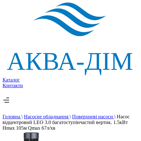
Каталог
Контакти
Головна
\
Насосне обладнання
\
Поверхневі насоси
\
Насос
відцентровий LEO 3.0 багатоступінчастий вертик. 1.5кВт
Hmax 105м Qmax 67л/хв