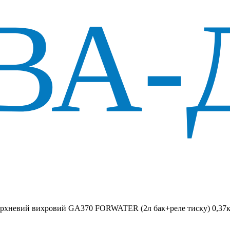
ерхневий вихровий GA370 FORWATER (2л бак+реле тиску) 0,37к