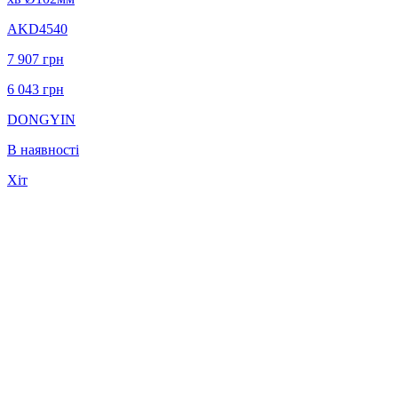
AKD4540
7 907
грн
6 043
грн
DONGYIN
В наявності
Хіт