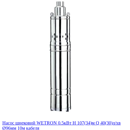
Насос шнековий WETRON 0.5кВт H 107(34)м Q 40(30)л/хв
Ø96мм 10м кабеля