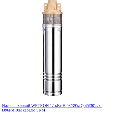
Насос вихровий WETRON 1.1кВт H 98(39)м Q 45(30)л/хв
Ø96мм 10м кабелю SKM