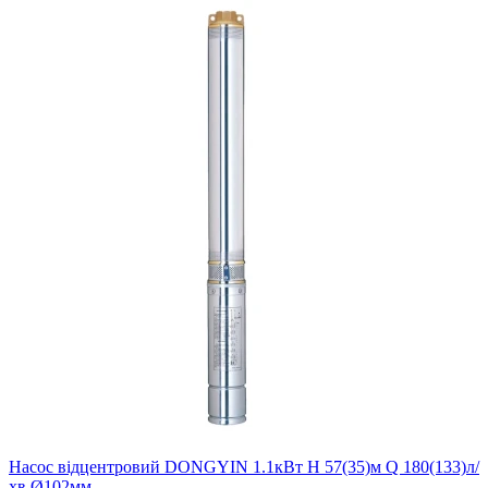
Насос вiдцентровий DONGYIN 1.1кВт H 57(35)м Q 180(133)л/
хв Ø102мм