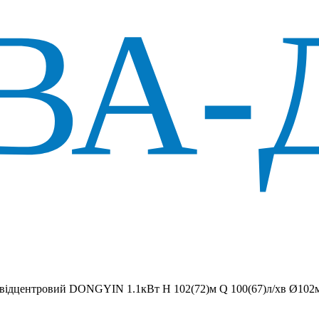
 вiдцентровий DONGYIN 1.1кВт H 102(72)м Q 100(67)л/хв Ø102