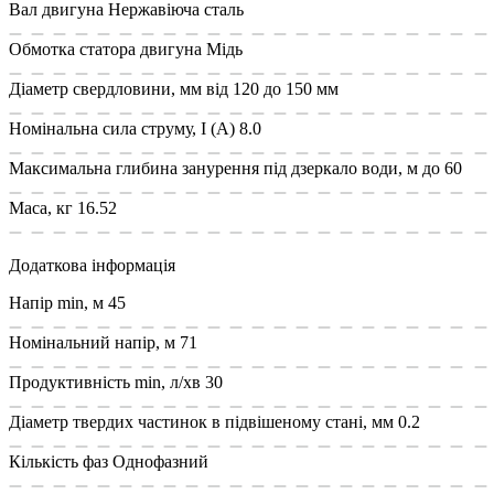
Вал двигуна
Нержавіюча сталь
Обмотка статора двигуна
Мідь
Діаметр свердловини, мм
від 120 до 150 мм
Номінальна сила струму, I (А)
8.0
Максимальна глибина занурення під дзеркало води, м
до 60
Маса, кг
16.52
Додаткова інформація
Напір min, м
45
Номінальний напір, м
71
Продуктивність min, л/хв
30
Діаметр твердих частинок в підвішеному стані, мм
0.2
Кількість фаз
Однофазний