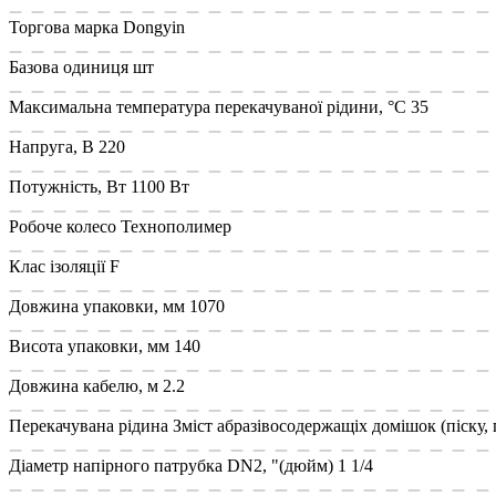
Торгова марка
Dongyin
Базова одиниця
шт
Максимальна температура перекачуваної рідини, °C
35
Напруга, В
220
Потужність, Вт
1100 Вт
Робоче колесо
Технополимер
Клас ізоляції
F
Довжина упаковки, мм
1070
Висота упаковки, мм
140
Довжина кабелю, м
2.2
Перекачувана рідина
Зміст абразівосодержащіх домішок (піску, г
Діаметр напірного патрубка DN2, "(дюйм)
1 1/4