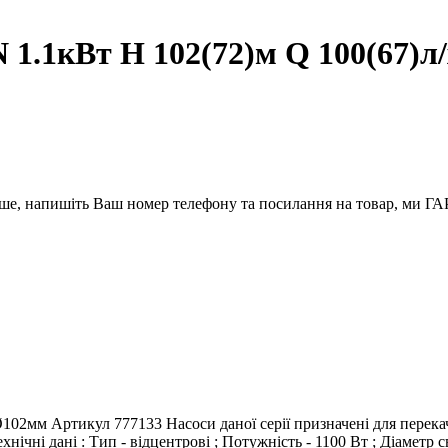
1.1кВт H 102(72)м Q 100(67)л
вше, напишіть Ваш номер телефону та посилання на товар, ми
102мм Артикул 777133 Насоси даної серії призначені для перекач
нічні дані : Тип - відцентрові ; Потужність - 1100 Вт ; Діаметр 