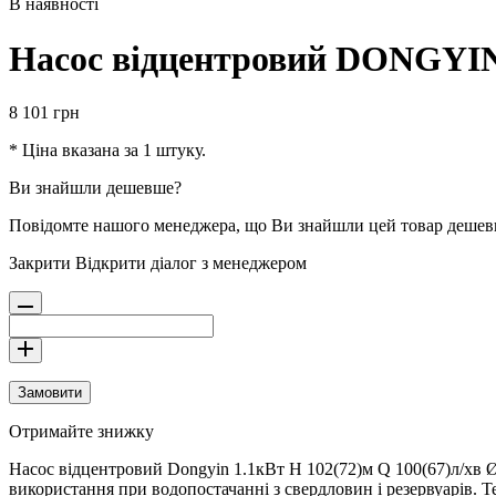
В наявності
Насос вiдцентровий DONGYIN 
8 101
грн
* Ціна вказана за 1 штуку.
Ви знайшли дешевше?
Повідомте нашого менеджера, що Ви знайшли цей товар деше
Закрити
Відкрити діалог з менеджером
Замовити
Отримайте знижку
Насос вiдцентровий Dongyin 1.1кВт H 102(72)м Q 100(67)л/хв Ø
використання при водопостачанні з свердловин і резервуарів. Тех