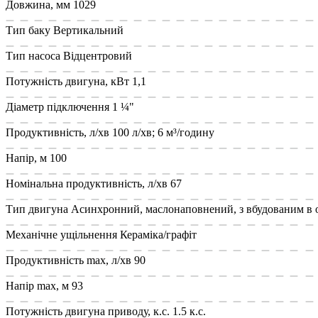
Довжина, мм
1029
Тип баку
Вертикальний
Тип насоса
Відцентровий
Потужність двигуна, кВт
1,1
Діаметр підключення
1 ¼"
Продуктивність, л/хв
100 л/хв; 6 м³/годину
Напір, м
100
Номінальна продуктивність, л/хв
67
Тип двигуна
Асинхронний, маслонаповнений, з вбудованим в 
Механічне ущільнення
Кераміка/графіт
Продуктивність max, л/хв
90
Напір max, м
93
Потужність двигуна приводу, к.с.
1.5 к.с.