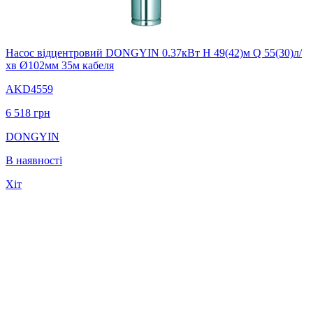
Насос вiдцентровий DONGYIN 0.37кВт H 49(42)м Q 55(30)л/
хв Ø102мм 35м кабеля
AKD4559
6 518
грн
DONGYIN
В наявності
Хіт