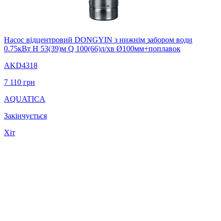
Насос вiдцентровий DONGYIN з нижнiм забором води
0.75кВт H 53(39)м Q 100(66)л/хв Ø100мм+поплавок
AKD4318
7 110
грн
AQUATICA
Закінчується
Хіт