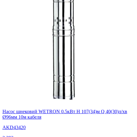
Насос шнековий WETRON 0.5кВт H 107(34)м Q 40(30)л/хв
Ø96мм 10м кабеля
AKD43420