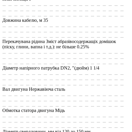
Довжина кабелю, м
35
Перекачувана рідина
Зміст абразівосодержащіх домішок
(піску, глини, вапна і т.д.): не більше 0.25%
Діаметр напірного патрубка DN2, "(дюйм)
1 1/4
Вал двигуна
Нержавіюча сталь
Обмотка статора двигуна
Мідь
Діаметр свердловини, мм
від 120 до 150 мм