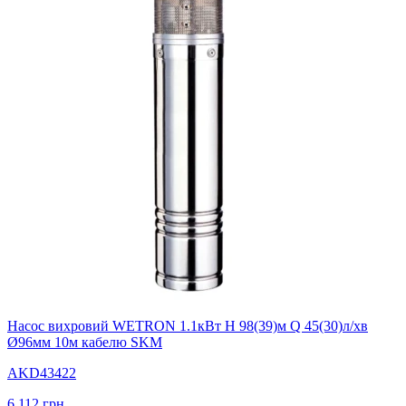
Насос вихровий WETRON 1.1кВт H 98(39)м Q 45(30)л/хв
Ø96мм 10м кабелю SKM
AKD43422
6 112
грн