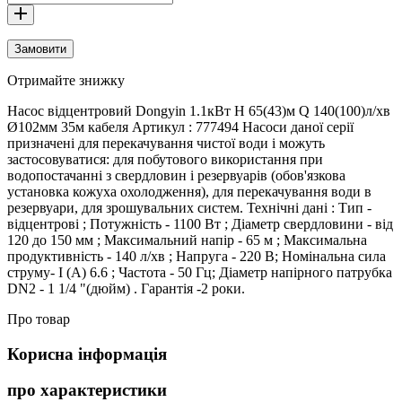
Замовити
Отримайте знижку
Насос вiдцентровий Dongyin 1.1кВт H 65(43)м Q 140(100)л/хв
Ø102мм 35м кабеля Артикул : 777494 Насоси даної серії
призначені для перекачування чистої води і можуть
застосовуватися: для побутового використання при
водопостачанні з свердловин і резервуарів (обов'язкова
установка кожуха охолодження), для перекачування води в
резервуари, для зрошувальних систем. Технічні дані : Тип -
відцентрові ; Потужність - 1100 Вт ; Діаметр свердловини - від
120 до 150 мм ; Максимальний напір - 65 м ; Максимальна
продуктивність - 140 л/хв ; Напруга - 220 В; Номінальна сила
струму- I (А) 6.6 ; Частота - 50 Гц; Діаметр напірного патрубка
DN2 - 1 1/4 "(дюйм) . Гарантiя -2 роки.
Про товар
Корисна інформація
про характеристики