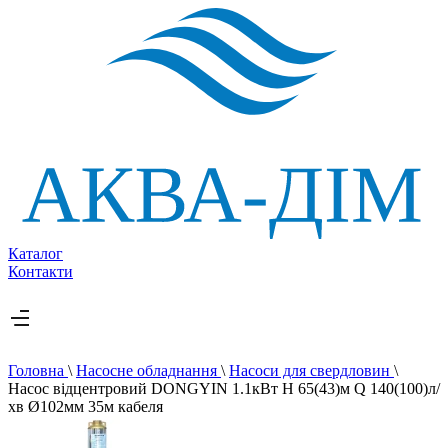
Каталог
Контакти
Головна
\
Насосне обладнання
\
Насоси для свердловин
\
Насос вiдцентровий DONGYIN 1.1кВт H 65(43)м Q 140(100)л/
хв Ø102мм 35м кабеля