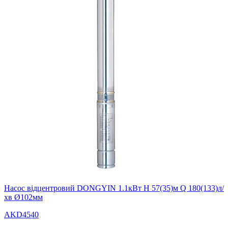
Насос вiдцентровий DONGYIN 1.1кВт H 57(35)м Q 180(133)л/
хв Ø102мм
AKD4540