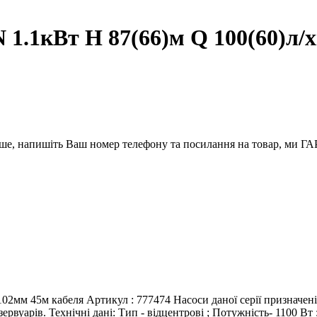
1.1кВт H 87(66)м Q 100(60)л/
вше, напишіть Ваш номер телефону та посилання на товар, ми
2мм 45м кабеля Артикул : 777474 Насоси даної серії призначені 
рвуарів. Технічні дані: Тип - відцентрові ; Потужність- 1100 Вт