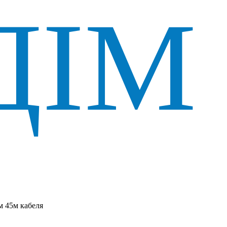
м 45м кабеля