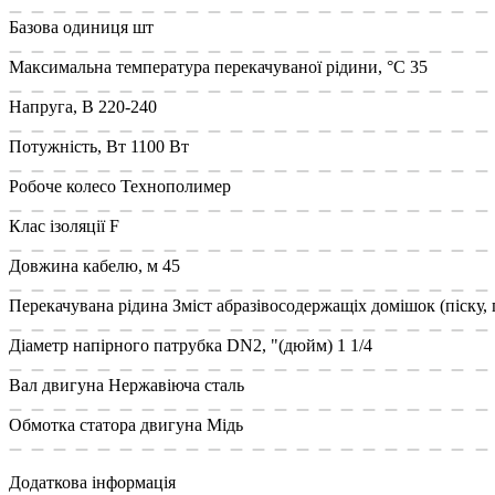
Базова одиниця
шт
Максимальна температура перекачуваної рідини, °C
35
Напруга, В
220-240
Потужність, Вт
1100 Вт
Робоче колесо
Технополимер
Клас ізоляції
F
Довжина кабелю, м
45
Перекачувана рідина
Зміст абразівосодержащіх домішок (піску, г
Діаметр напірного патрубка DN2, "(дюйм)
1 1/4
Вал двигуна
Нержавіюча сталь
Обмотка статора двигуна
Мідь
Додаткова інформація