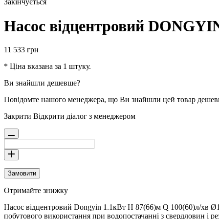
Закінчується
Насос вiдцентровий DONGYIN 
11 533
грн
* Ціна вказана за 1 штуку.
Ви знайшли дешевше?
Повідомте нашого менеджера, що Ви знайшли цей товар деше
Закрити
Відкрити діалог з менеджером
Замовити
Отримайте знижку
Насос вiдцентровий Dongyin 1.1кВт H 87(66)м Q 100(60)л/хв Ø10
побутового використання при водопостачанні з свердловин і резе