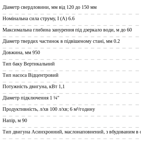
Діаметр свердловини, мм
від 120 до 150 мм
Номінальна сила струму, I (А)
6.6
Максимальна глибина занурення під дзеркало води, м
до 60
Діаметр твердих частинок в підвішеному стані, мм
0.2
Довжина, мм
950
Тип баку
Вертикальний
Тип насоса
Відцентровий
Потужність двигуна, кВт
1,1
Діаметр підключення
1 ¼"
Продуктивність, л/хв
100 л/хв; 6 м³/годину
Напір, м
90
Тип двигуна
Асинхронний, маслонаповнений, з вбудованим в 