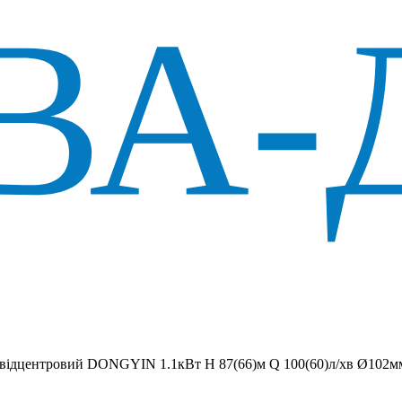
 вiдцентровий DONGYIN 1.1кВт H 87(66)м Q 100(60)л/хв Ø102м