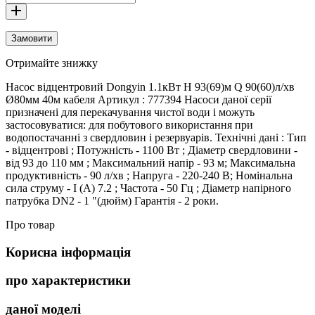
Замовити
Отримайте знижку
Насос вiдцентровий Dongyin 1.1кВт H 93(69)м Q 90(60)л/хв
Ø80мм 40м кабеля Артикул : 777394 Насоси даної серії
призначені для перекачування чистої води і можуть
застосовуватися: для побутового використання при
водопостачанні з свердловин і резервуарів. Технічні дані : Тип
- відцентрові ; Потужність - 1100 Вт ; Діаметр свердловини -
від 93 до 110 мм ; Максимальний напір - 93 м; Максимальна
продуктивність - 90 л/хв ; Напруга - 220-240 В; Номінальна
сила струму - I (А) 7.2 ; Частота - 50 Гц ; Діаметр напірного
патрубка DN2 - 1 "(дюйм) Гарантiя - 2 роки.
Про товар
Корисна інформація
про характеристики
даної моделі