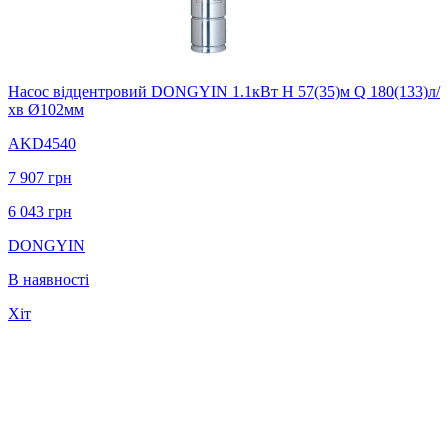
Насос вiдцентровий DONGYIN 1.1кВт H 57(35)м Q 180(133)л/
хв Ø102мм
AKD4540
7 907
грн
6 043
грн
DONGYIN
В наявності
Хіт