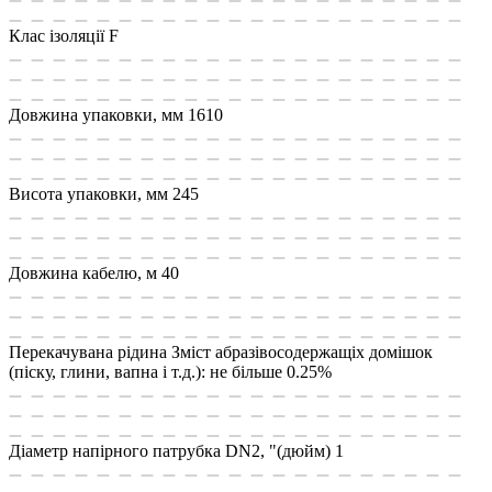
Клас ізоляції
F
Довжина упаковки, мм
1610
Висота упаковки, мм
245
Довжина кабелю, м
40
Перекачувана рідина
Зміст абразівосодержащіх домішок
(піску, глини, вапна і т.д.): не більше 0.25%
Діаметр напірного патрубка DN2, "(дюйм)
1