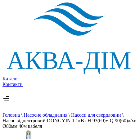
Каталог
Контакти
Головна
\
Насосне обладнання
\
Насоси для свердловин
\
Насос вiдцентровий DONGYIN 1.1кВт H 93(69)м Q 90(60)л/хв
Ø80мм 40м кабеля