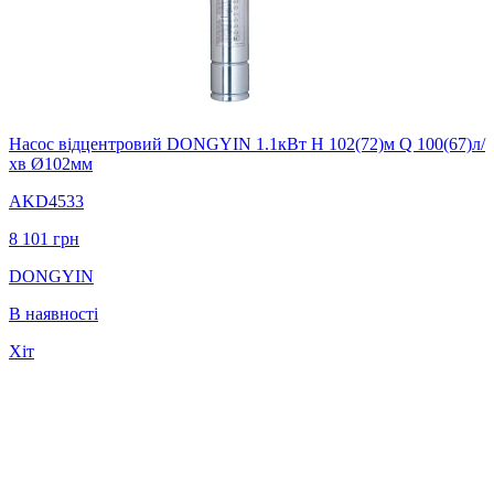
Насос вiдцентровий DONGYIN 1.1кВт H 102(72)м Q 100(67)л/
хв Ø102мм
AKD4533
8 101
грн
DONGYIN
В наявності
Хіт