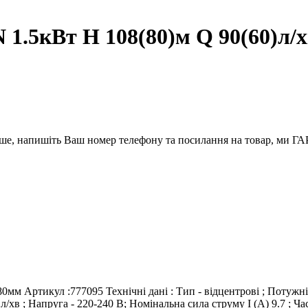
1.5кВт H 108(80)м Q 90(60)л/
вше, напишіть Ваш номер телефону та посилання на товар, ми
м Артикул :777095 Технічні дані : Тип - відцентрові ; Потужніст
/хв ; Напруга - 220-240 В; Номінальна сила струму I (А) 9.7 ; Ч