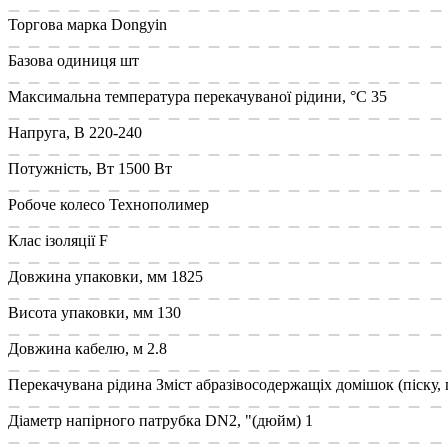
Торгова марка
Dongyin
Базова одиниця
шт
Максимальна температура перекачуваної рідини, °C
35
Напруга, В
220-240
Потужність, Вт
1500 Вт
Робоче колесо
Технополимер
Клас ізоляції
F
Довжина упаковки, мм
1825
Висота упаковки, мм
130
Довжина кабелю, м
2.8
Перекачувана рідина
Зміст абразівосодержащіх домішок (піску, г
Діаметр напірного патрубка DN2, "(дюйм)
1