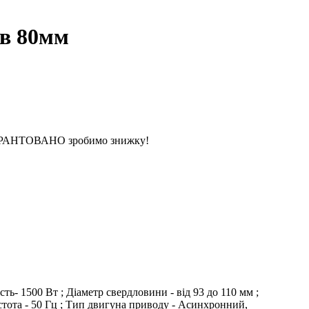
хв 80мм
 ГАРАНТОВАНО зробимо знижку!
ь- 1500 Вт ; Діаметр свердловини - від 93 до 110 мм ;
астота - 50 Гц ; Тип двигуна приводу - Асинхронний,