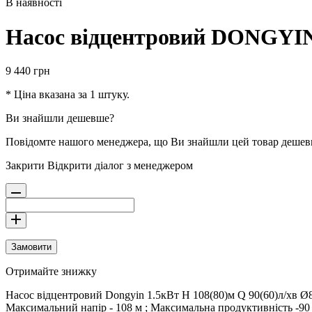
В наявності
Насос вiдцентровий DONGYIN 
9 440
грн
* Ціна вказана за 1 штуку.
Ви знайшли дешевше?
Повідомте нашого менеджера, що Ви знайшли цей товар деше
Закрити
Відкрити діалог з менеджером
Замовити
Отримайте знижку
Насос вiдцентровий Dongyin 1.5кВт H 108(80)м Q 90(60)л/хв Ø80м
Максимальний напір - 108 м ; Максимальна продуктивність -90 л