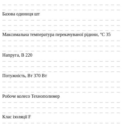
Базова одиниця
шт
Максимальна температура перекачуваної рідини, °C
35
Напруга, В
220
Потужність, Вт
370 Вт
Робоче колесо
Технополимер
Клас ізоляції
F