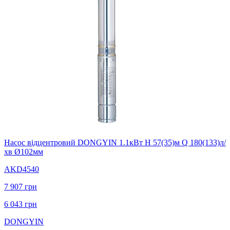
Насос вiдцентровий DONGYIN 1.1кВт H 57(35)м Q 180(133)л/
хв Ø102мм
AKD4540
7 907
грн
6 043
грн
DONGYIN