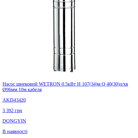
Насос шнековий WETRON 0.5кВт H 107(34)м Q 40(30)л/хв
Ø96мм 10м кабеля
AKD43420
3 392
грн
DONGYIN
В наявності