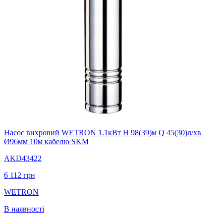
Насос вихровий WETRON 1.1кВт H 98(39)м Q 45(30)л/хв
Ø96мм 10м кабелю SKM
AKD43422
6 112
грн
WETRON
В наявності