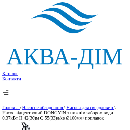
Каталог
Контакти
Головна
\
Насосне обладнання
\
Насоси для свердловин
\
Насос вiдцентровий DONGYIN з нижнім забором води
0.37кВт H 42(30)м Q 55(33)л/хв Ø100мм+поплавок