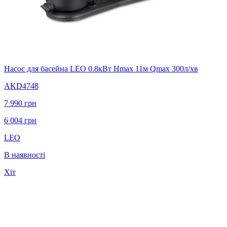
Насос для басейна LEO 0.8кВт Hmax 11м Qmax 300л/хв
AKD4748
7 990
грн
6 004
грн
LEO
В наявності
Хіт