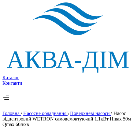
Каталог
Контакти
Головна
\
Насосне обладнання
\
Поверхневі насоси
\
Насос
відцентровий WETRON самовсмоктуючий 1.1кВт Hmax 50м
Qmax 60л/хв