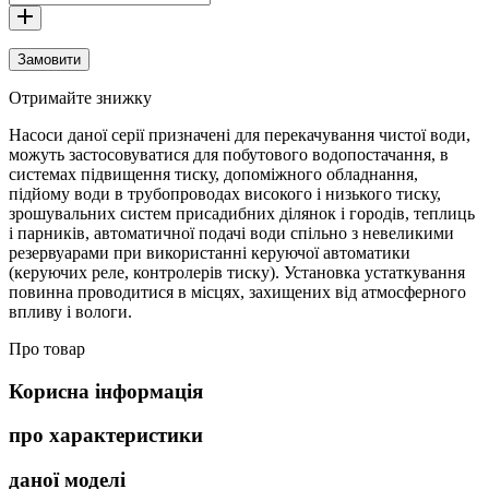
Замовити
Отримайте знижку
Насоси даної серії призначені для перекачування чистої води,
можуть застосовуватися для побутового водопостачання, в
системах підвищення тиску, допоміжного обладнання,
підйому води в трубопроводах високого і низького тиску,
зрошувальних систем присадибних ділянок і городів, теплиць
і парників, автоматичної подачі води спільно з невеликими
резервуарами при використанні керуючої автоматики
(керуючих реле, контролерів тиску). Установка устаткування
повинна проводитися в місцях, захищених від атмосферного
впливу і вологи.
Про товар
Корисна інформація
про характеристики
даної моделі