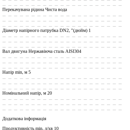
Перекачувана рідина
Чиста вода
Діаметр напірного патрубка DN2, "(дюйм)
1
Вал двигуна
Нержавіюча сталь AISI304
Напір min, м
5
Номінальний напір, м
20
Додаткова інформація
Продуктивність min, л/хв
10