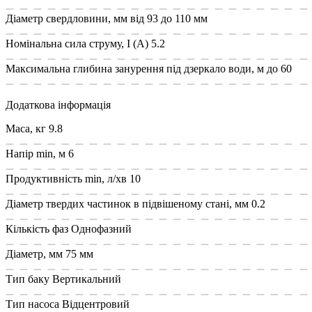
Діаметр свердловини, мм
від 93 до 110 мм
Номінальна сила струму, I (А)
5.2
Максимальна глибина занурення під дзеркало води, м
до 60
Додаткова інформація
Маса, кг
9.8
Напір min, м
6
Продуктивність min, л/хв
10
Діаметр твердих частинок в підвішеному стані, мм
0.2
Кількість фаз
Однофазний
Діаметр, мм
75 мм
Тип баку
Вертикальний
Тип насоса
Відцентровий