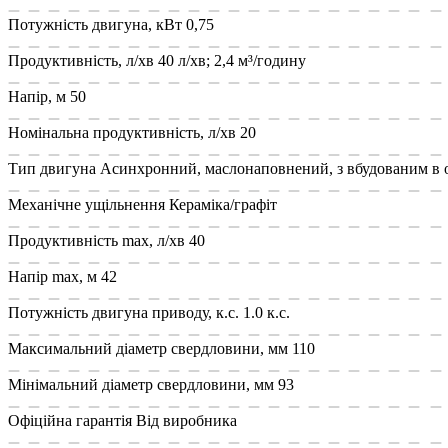
Потужність двигуна, кВт
0,75
Продуктивність, л/хв
40 л/хв; 2,4 м³/годину
Напір, м
50
Номінальна продуктивність, л/хв
20
Тип двигуна
Асинхронний, маслонаповнений, з вбудованим в 
Механічне ущільнення
Кераміка/графіт
Продуктивність max, л/хв
40
Напір max, м
42
Потужність двигуна приводу, к.с.
1.0 к.с.
Максимальний діаметр свердловини, мм
110
Мінімальний діаметр свердловини, мм
93
Офіційна гарантія
Від виробника