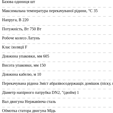
Базова одиниця
шт
Максимальна температура перекачуваної рідини, °C
35
Напруга, В
220
Потужність, Вт
750 Вт
Робоче колесо
Латунь
Клас ізоляції
F
Довжина упаковки, мм
605
Висота упаковки, мм
150
Довжина кабелю, м
10
Перекачувана рідина
Зміст абразівосодержащіх домішок (піску, г
Діаметр напірного патрубка DN2, "(дюйм)
1
Вал двигуна
Нержавіюча сталь
Обмотка статора двигуна
Мідь