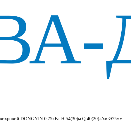
 вихровий DONGYIN 0.75кВт H 54(30)м Q 40(20)л/хв Ø75мм