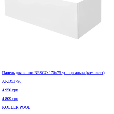
Панель для ванни BESCO 170х75 універсальна (комплект)
AKD53796
4 950
грн
4 809
грн
KOLLER POOL