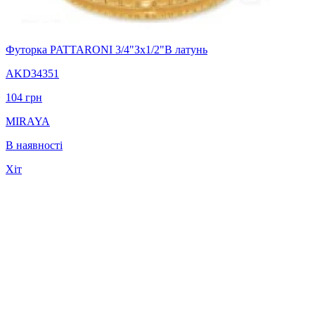
Футорка PATTARONI 3/4"Зх1/2"В латунь
AKD34351
104
грн
MIRAYA
В наявності
Хіт