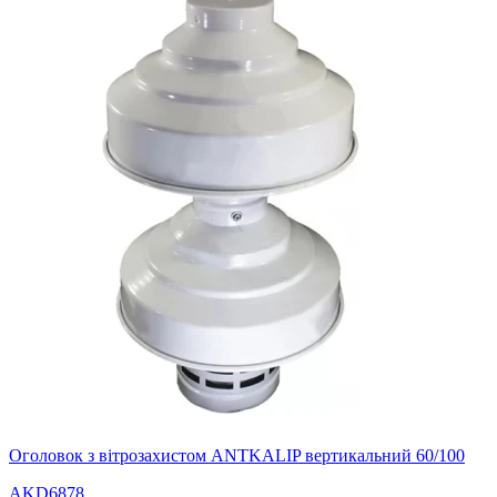
Оголовок з вітрозахистом ANTKALIP вертикальний 60/100
AKD6878