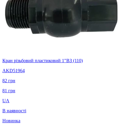
Кран різьбовий пластиковий 1"ВЗ (110)
AKD51964
82
грн
81
грн
UA
В наявності
Новинка