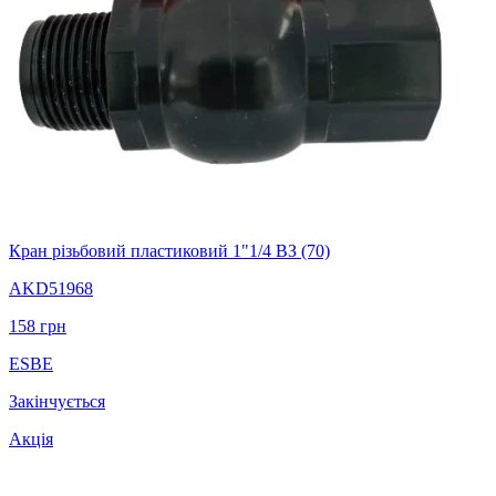
Кран різьбовий пластиковий 1"1/4 ВЗ (70)
AKD51968
158
грн
ESBE
Закінчується
Акція