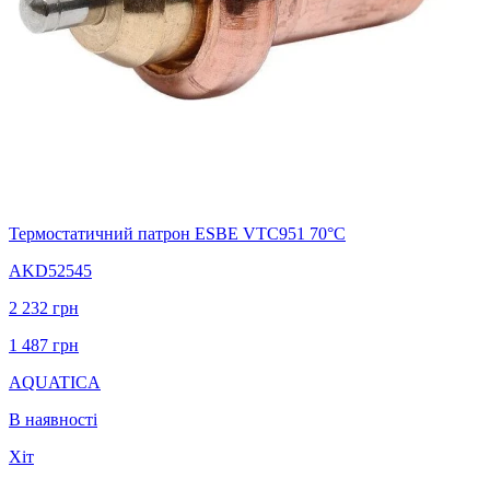
Термостатичний патрон ESBE VTC951 70°С
AKD52545
2 232
грн
1 487
грн
AQUATICA
В наявності
Хіт