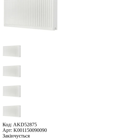
Код: AKD52875
Арт: K001150090090
Закінчується