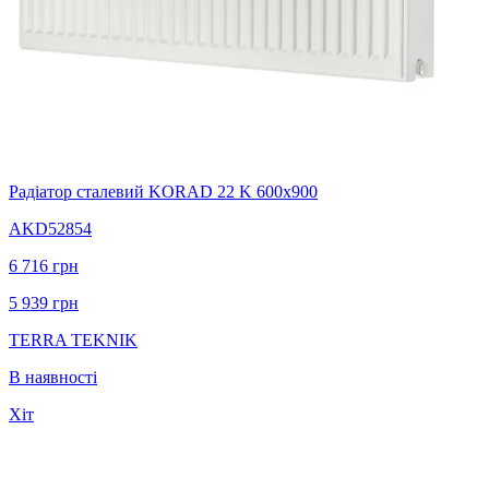
Радіатор сталевий KORAD 22 K 600х900
AKD52854
6 716
грн
5 939
грн
TERRA TEKNIK
В наявності
Хіт