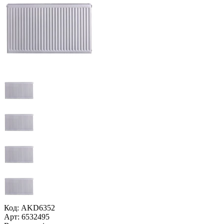
Код: AKD6352
Арт: 6532495