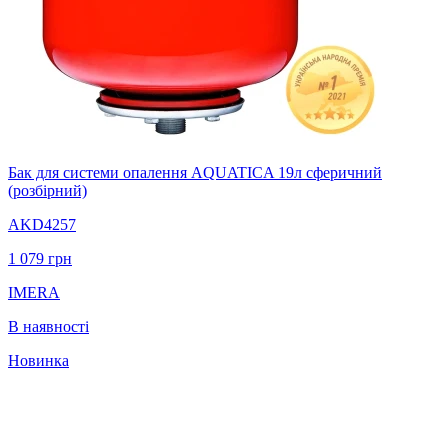
Бак для системи опалення AQUATICA 19л сферичний
(розбiрний)
AKD4257
1 079
грн
IMERA
В наявності
Новинка