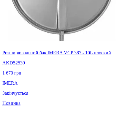
Розширювальний бак IMERA VCP 387 - 10L плоский
AKD52539
1 670
грн
IMERA
Закінчується
Новинка