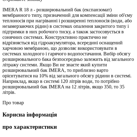
IMERA R 18 л - розширювальний бак (експанзомат)
мембранного типу, призначений для компенсації зміни об'єму
теплоносія при нагріванні і розширенні теплоносія (води, або
незамерзаючих рідин) в системах опалення закритого типу і
підтримки в них робочого тиску, а також застосовується в
сонячних системах. Конструктивно практично не
відрізняється від гідроакумулятора, всередині оснащений
харчовою мембраною, що дозволяє використовувати в
системах холодного і гарячого водопостачання. Вибір обсягу
розширювального бака безпосередньо залежить від загального
літражу системи. Якщо Ви не знаєте який купити
розширювальний бак IMERA, то приблизно варто
орієнтуватися на 10% від загального обсягу рідини в системі.
Наприклад, якщо в системі 120 літрів води, то потрібно
розширювальний бак IMERA на 12 літрів, якщо 350, то 35
літрів.
Про товар
Корисна інформація
про характеристики