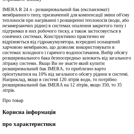
IMERA R 24 л - розширювальний бак (експанзомат)
мембранного типу, призначений для компенсації зміни об'єму
теплоносія при нагріванні і розширенні теплоносія (води, або
незамерзаючих рідин) в системах опалення закритого типу і
підтримки в них робочого тиску, а також застосовується в
сонячних системах. Конструктивно практично не
відрізняється від гідроакумулятора, всередині оснащений
харчовою мембраною, що дозволяє використовувати в
системах холодного і гарячого водопостачання. Вибір обсягу
розширювального бака безпосередньо залежить від загального
літражу системи. Якщо Ви не знаєте який купити
розширювальний бак IMERA, то приблизно варто
орієнтуватися на 10% від загального обсягу рідини в системі.
Наприклад, якщо в системі 120 літрів води, то потрібно
розширювальний бак IMERA на 12 літрів, якщо 350, то 35
літрів.
Про товар
Корисна інформація
про характеристики