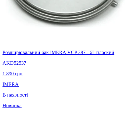
Розширювальний бак IMERA VCP 387 - 6L плоский
AKD52537
1 890
грн
IMERA
В наявності
Новинка