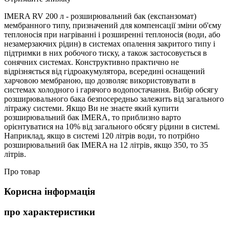
IMERA RV 200 л - розширювальний бак (експанзомат)
мембранного типу, призначений для компенсації зміни об'єму
теплоносія при нагріванні і розширенні теплоносія (води, або
незамерзаючих рідин) в системах опалення закритого типу і
підтримки в них робочого тиску, а також застосовується в
сонячних системах. Конструктивно практично не
відрізняється від гідроакумулятора, всередині оснащений
харчовою мембраною, що дозволяє використовувати в
системах холодного і гарячого водопостачання. Вибір обсягу
розширювального бака безпосередньо залежить від загального
літражу системи. Якщо Ви не знаєте який купити
розширювальний бак IMERA, то приблизно варто
орієнтуватися на 10% від загального обсягу рідини в системі.
Наприклад, якщо в системі 120 літрів води, то потрібно
розширювальний бак IMERA на 12 літрів, якщо 350, то 35
літрів.
Про товар
Корисна інформація
про характеристики