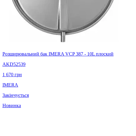
Розширювальний бак IMERA VCP 387 - 10L плоский
AKD52539
1 670
грн
IMERA
Закінчується
Новинка