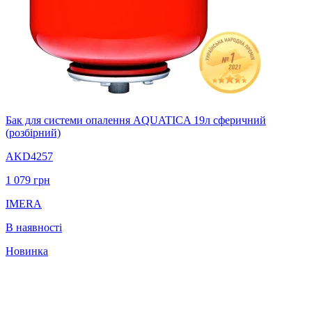
Бак для системи опалення AQUATICA 19л сферичний
(розбiрний)
AKD4257
1 079
грн
IMERA
В наявності
Новинка