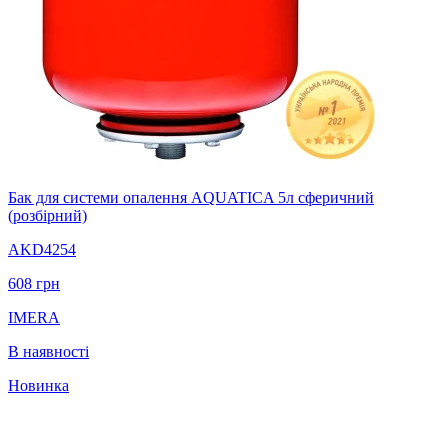
Бак для системи опалення AQUATICA 5л сферичний
(розбірний)
AKD4254
608
грн
IMERA
В наявності
Новинка