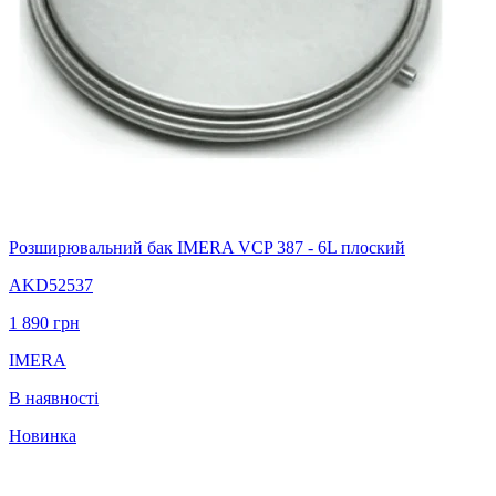
Розширювальний бак IMERA VCP 387 - 6L плоский
AKD52537
1 890
грн
IMERA
В наявності
Новинка