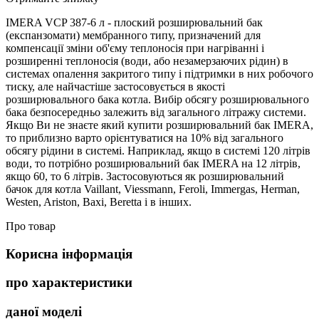
IMERA VCP 387-6 л - плоский розширювальний бак
(експанзомати) мембранного типу, призначений для
компенсації зміни об'єму теплоносія при нагріванні і
розширенні теплоносія (води, або незамерзаючих рідин) в
системах опалення закритого типу і підтримки в них робочого
тиску, але найчастіше застосовується в якості
розширювального бака котла. Вибір обсягу розширювального
бака безпосередньо залежить від загального літражу системи.
Якщо Ви не знаєте який купити розширювальний бак IMERA,
то приблизно варто орієнтуватися на 10% від загального
обсягу рідини в системі. Наприклад, якщо в системі 120 літрів
води, то потрібно розширювальний бак IMERA на 12 літрів,
якщо 60, то 6 літрів. Застосовуються як розширювальний
бачок для котла Vaillant, Viessmann, Feroli, Immergas, Herman,
Westen, Ariston, Baxi, Beretta і в інших.
Про товар
Корисна інформація
про характеристики
даної моделі