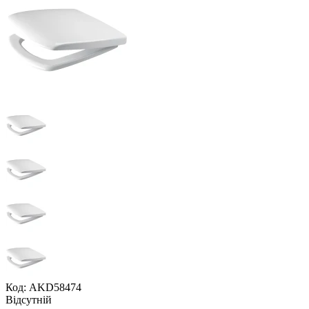
Код: AKD58474
Відсутній