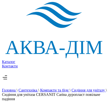
Каталог
Контакти
Головна
\
Сантехніка
\
Компакти та біде
\
Сидіння для унітазу
\
Сидіння для унітаза CERSANIT Carina дуропласт повільне
падіння