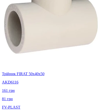
Трійник FIRAT 50х40х50
AKD6116
161
грн
81
грн
FV-PLAST