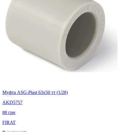
Муфта ASG-Plast 63х50 тт (1/28)
AKD5757
88
грн
FIRAT