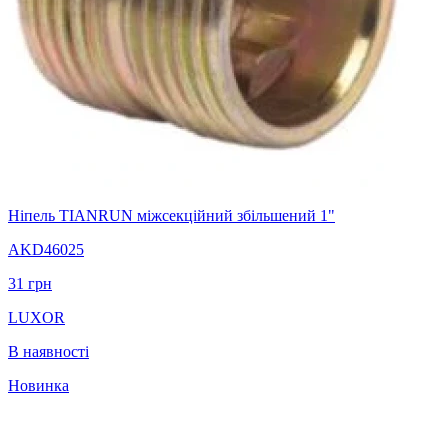
Нiпель TIANRUN міжсекційний збiльшений 1"
AKD46025
31
грн
LUXOR
В наявності
Новинка