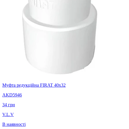
Муфта редукційна FIRAT 40х32
AKD5946
34
грн
V.L.V
В наявності