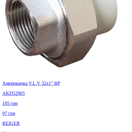
Американка V.L.V 32х1" ВР
AKD52905
105
грн
97
грн
REIGER