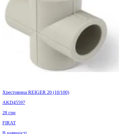
Хрестовина REIGER 20 (10/100)
AKD45597
28
грн
FIRAT
В наявності