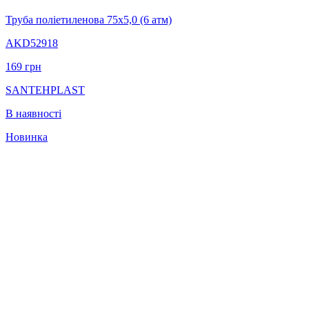
Труба поліетиленова 75х5,0 (6 атм)
AKD52918
169
грн
SANTEHPLAST
В наявності
Новинка