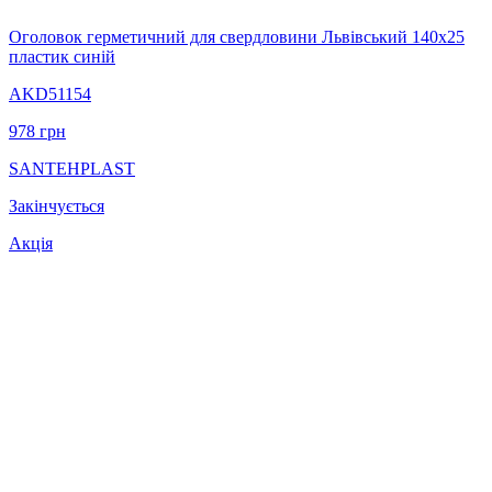
Оголовок герметичний для свердловини Львівський 140х25
пластик синій
AKD51154
978
грн
SANTEHPLAST
Закінчується
Акція