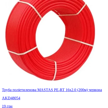
Труба поліетиленова MASTAS PE-RT 16x2.0 (200м) червона
AKD48054
19
грн