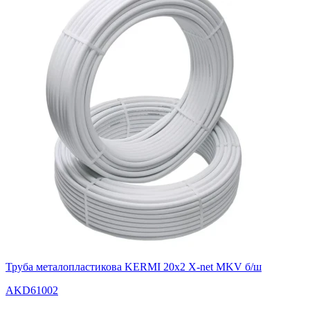
Труба металопластикова KERMI 20х2 X-net MKV б/ш
AKD61002